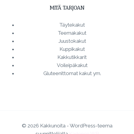
MITÄ TARJOAN
Täytekakut
Teemakakut
Juustokakut
Kuppikakut
Kakkutikkarit
Voileipäkakut
Gluteenittomat kakut ym.
© 2026 Kakkunoita - WordPress-teema
suunnittelijalta
Kadence WP